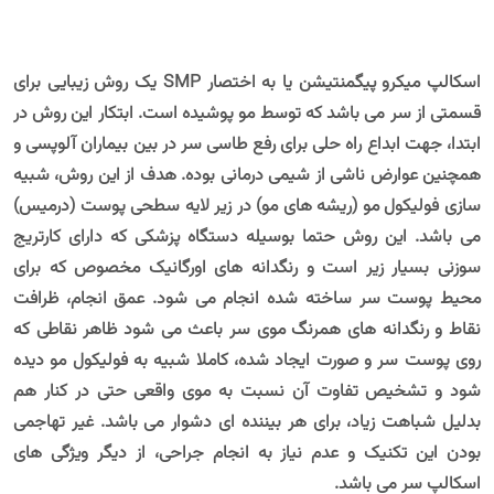
اسکالپ میکرو پیگمنتیشن یا به اختصار SMP یک روش زیبایی براى
قسمتى از سر می باشد که توسط مو پوشیده است. ابتکار این روش در
ابتدا، جهت ابداع راه حلى براى رفع طاسی سر در بین بیماران آلوپسی و
همچنین عوارض ناشی از شیمی درمانی بوده. هدف از این روش، شبیه
سازى فولیکول مو (ریشه های مو) در زیر لایه سطحی پوست (درمیس)
می باشد. این روش حتما بوسیله دستگاه پزشکى که داراى کارتریج
سوزنى بسیار زیر است و رنگدانه هاى اورگانیک مخصوص که براى
محیط پوست سر ساخته شده انجام می شود. عمق انجام، ظرافت
نقاط و رنگدانه های همرنگ موى سر باعث می شود ظاهر نقاطی که
روى پوست سر و صورت ایجاد شده، کاملا شبیه به فولیکول مو دیده
شود و تشخیص تفاوت آن نسبت به موی واقعی حتی در کنار هم
بدلیل شباهت زیاد، براى هر بیننده اى دشوار می باشد. غیر تهاجمی
بودن این تکنیک و عدم نیاز به انجام جراحی، از دیگر ویژگی های
اسکالپ سر می باشد.