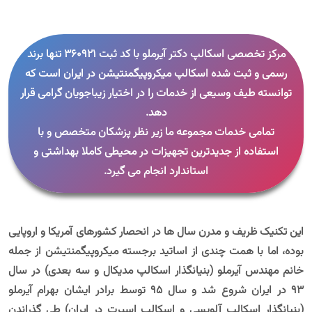
مرکز تخصصی اسکالپ دکتر آیرملو با کد ثبت 360921 تنها برند
رسمی و ثبت شده اسکالپ میکروپیگمنتیشن در ایران است که
توانسته طیف وسیعی از خدمات را در اختیار زیباجویان گرامی قرار
دهد.
تمامی خدمات مجموعه ما زیر نظر پزشکان متخصص و با
استفاده از جدیدترین تجهیزات در محیطی کاملا بهداشتی و
استاندارد انجام می گیرد.
این تکنیک ظریف و مدرن سال ها در انحصار کشورهای آمریکا و اروپایی
بوده، اما با همت چندی از اساتید برجسته میکروپیگمنتیشن از جمله
خانم مهندس آیرملو (بنیانگذار اسکالپ مدیکال و سه بعدی) در سال
۹۳ در ایران شروع شد و سال ۹۵ توسط برادر ایشان بهرام آیرملو
(بنیانگذار اسکالپ آلوپسی و اسکالپ اسپرت در ایران) طی گذراندن