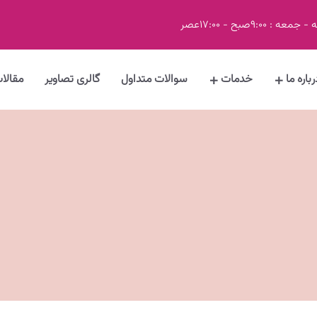
معه : 9:00صبح - 17:00عصر
رباره ما
خدمات
سوالات متداول
گالری تصاویر
مقالا