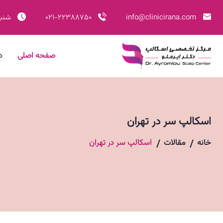
info@clinicirana.com
021-22388750
شنبه - ج
صفحه اصلی
د
اسکالپ سر در تهران
خانه
مقالات
اسکالپ سر در تهران