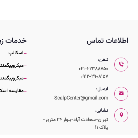
اطلاعات تماس
خدمات زی
اسکالپ
تلفن:
میکروپیگمنت
021-22388750
0912-2908157
میکروپیگمن
ایمیل:
مقایسه اسکا
ScalpCenter@gmail.com
نشانی:
تهران-سعادت آباد-بلوار 24 متری -
پلاک 11